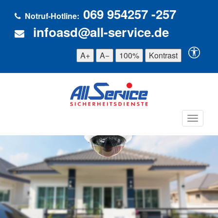
069 954257 -257
Notruf-Hotline:
infoasd@all-service.de
A+
A−
100%
Kontrast
Toggle
navigat